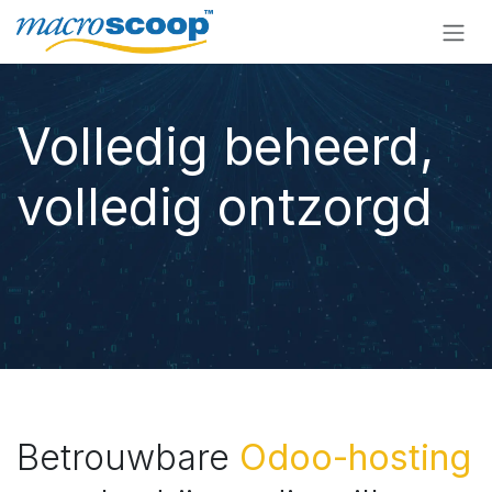
Overslaan naar inhoud
Volledig beheerd,
volledig ontzorgd
Betrouwbare
Odoo-hosting