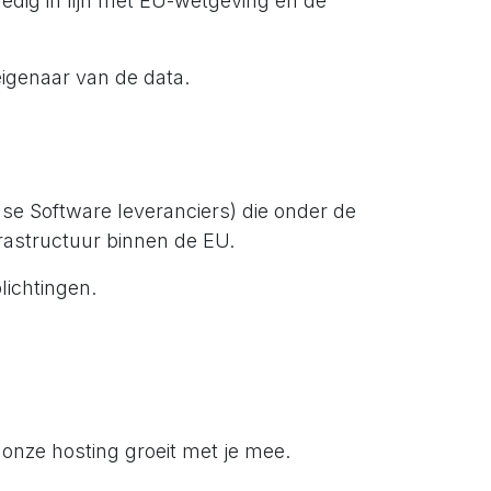
edig in lijn met EU-wetgeving en de
igenaar van de data.
se Software leveranciers) die onder de
rastructuur binnen de EU.
lichtingen.
onze hosting groeit met je mee.