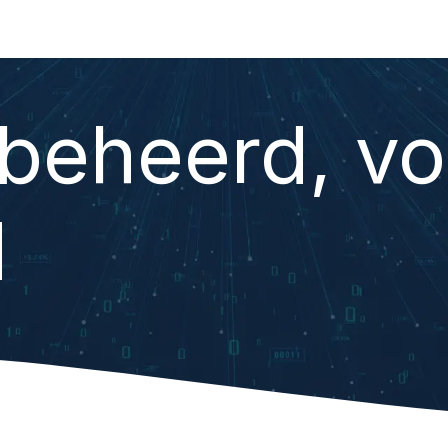
re
Consultancy
Services
Over Macroscoop
 beheerd, vo
d