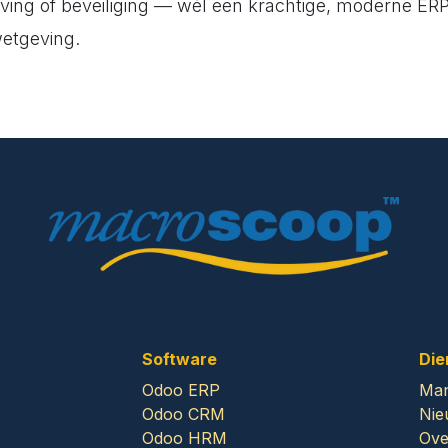
ing of beveiliging — wél een krachtige, moderne ERP-
wetgeving.
Software
Die
Odoo ERP
Man
Odoo CRM
Nie
Odoo HRM
Ove