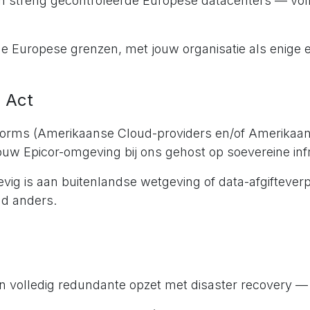
n streng gecontroleerde Europese datacenters — voll
e Europese grenzen, met jouw organisatie als enige e
 Act
atforms (Amerikaanse Cloud-providers en/of Amerikaan
uw Epicor-omgeving bij ons gehost op soevereine inf
vig is aan buitenlandse wetgeving of data-afgifteverp
nd anders.
n volledig redundante opzet met disaster recovery — 