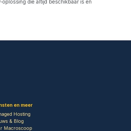
oplossing die altijd beschikbaar is en
nsten en meer
aged Hosting
uws & Blog
r Macroscoop